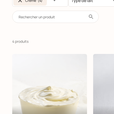
×
Crème (4)
4 produits