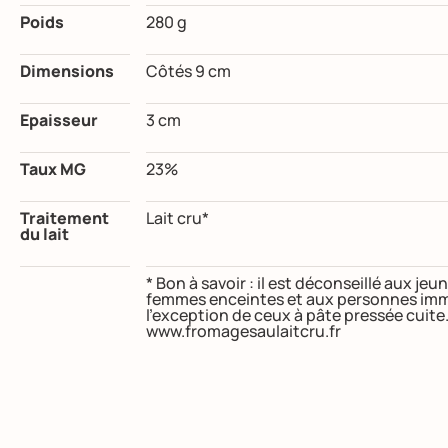
Poids
280 g
Dimensions
Côtés 9 cm
Epaisseur
3 cm
Taux MG
23%
Traitement
Lait cru*
du lait
* Bon à savoir : il est déconseillé aux j
femmes enceintes et aux personnes imm
l’exception de ceux à pâte pressée cuite
www.fromagesaulaitcru.fr