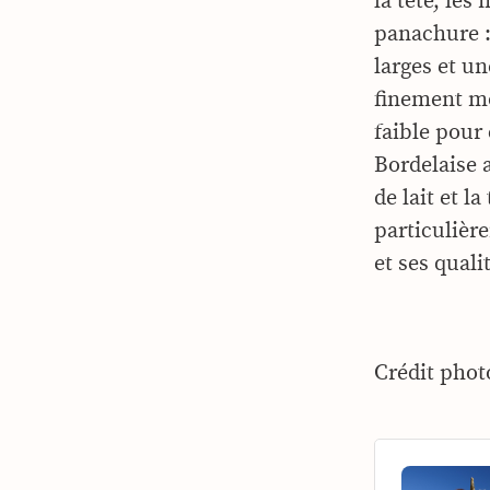
la tête, le
panachure : 
larges et un
finement mou
faible pour
Bordelaise 
de lait et l
particulière
et ses qualit
Crédit phot