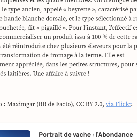
s muqueuses et les quatre membres. On distingue d
le type ancien, appelé « beyrette », caractérisé pa
e bande blanche dorsale, et le type sélectionné à 
chetée, dit « pigaillé ». Pour l’instant, l’effectif e
 commercialiser un produit issu à 100 % de cette ra
a été réintroduite chez plusieurs éleveurs pour la 
a transformation de fromage à la ferme. Elle est
ment appréciée, dans les petites structures, pour s
és laitières. Une affaire à suivre !
o : Maximgar (RR de Facto), CC BY 2.0,
via Flickr
.
Portrait de vache : l'Abondance