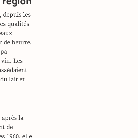
 région
, depuis les
es qualités
deaux
t de beurre.
ipa
 vin. Les
ossédaient
du lait et
 après la
nt de
es 1960, elle