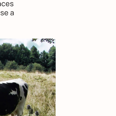
aces
ise a