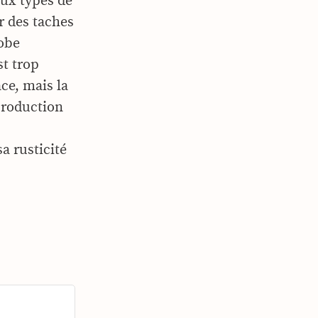
eux types de
r des taches
robe
st trop
ce, mais la
production
a rusticité