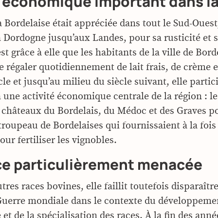
e économique important dans la
a Bordelaise était appréciée dans tout le Sud-Ouest
a Dordogne jusqu’aux Landes, pour sa rusticité et s
’est grâce à elle que les habitants de la ville de Bor
e régaler quotidiennement de lait frais, de crème e
le et jusqu’au milieu du siècle suivant, elle partic
 une activité économique centrale de la région : le
 châteaux du Bordelais, du Médoc et des Graves p
troupeau de Bordelaises qui fournissaient à la fois 
ur fertiliser les vignobles.
ce particulièrement menacée
es races bovines, elle faillit toutefois disparaître
uerre mondiale dans le contexte du développeme
e et de la spécialisation des races. À la fin des anné