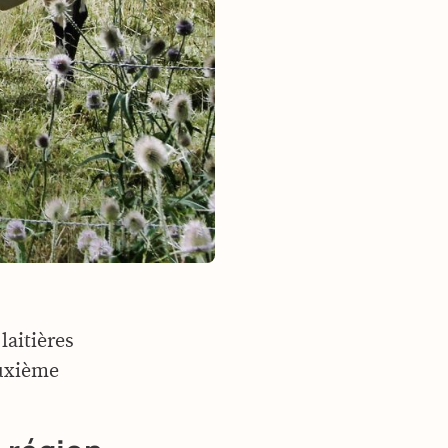
laitières
euxième