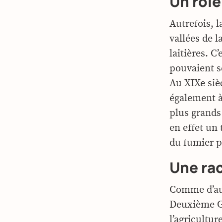
Un rôl
Autrefois, l
vallées de l
laitières. C
pouvaient s
Au XIXe sièc
également à
plus grands
en effet un 
du fumier po
Une ra
Comme d’autr
Deuxième G
l’agricultur