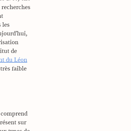
s recherches
nt
 les
ujourd’hui,
risation
itut de
t du Léon
 très faible
le comprend
présent sur