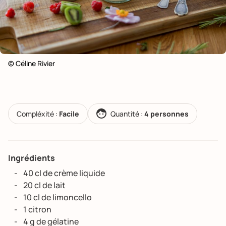
© Céline Rivier
Compléxité :
Facile
Quantité :
4 personnes
Ingrédients
40 cl de crème liquide
20 cl de lait
10 cl de limoncello
1 citron
4 g de gélatine