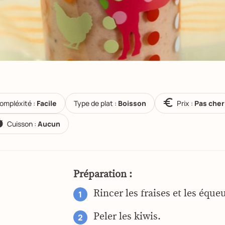
ompléxité :
Facile
Type de plat :
Boisson
Prix :
Pas cher
Cuisson :
Aucun
Préparation :
Rincer les fraises et les équeu
Peler les kiwis.