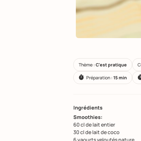
Thème :
C'est pratique
C
Préparation :
15 min
Ingrédients
Smoothies:
60 cl de lait entier
30 cl de lait de coco
6 yaourts veloutés nature