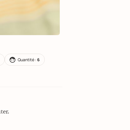
Quantité :
6
ter.