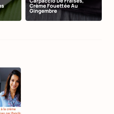
Carpaccio De Fraises,
es
Crème Fouettée Au
Gingembre