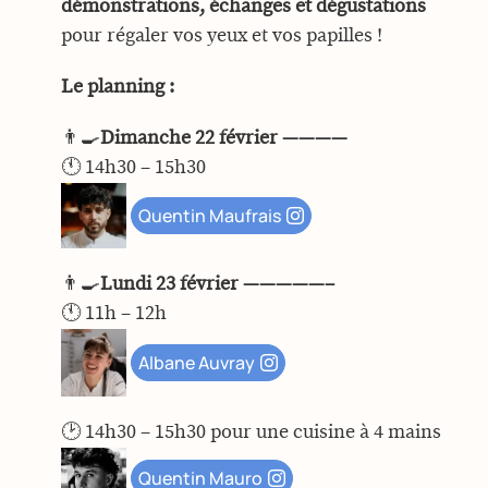
démonstrations, échanges et dégustations
pour régaler vos yeux et vos papilles !
Le planning :
👨‍🍳
Dimanche 22 février ————
🕚
14h30 – 15h30
Quentin Maufrais
👨‍🍳
Lundi 23 février —————–
🕚
11h – 12h
Albane Auvray
🕑
14h30 – 15h30 pour une cuisine à 4 mains
Quentin Mauro