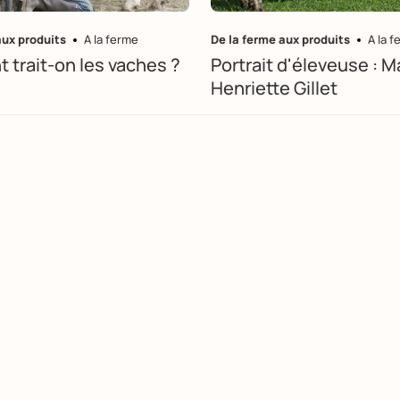
aux produits
A la ferme
De la ferme aux produits
A la 
trait-on les vaches ?
Portrait d'éleveuse : M
Henriette Gillet