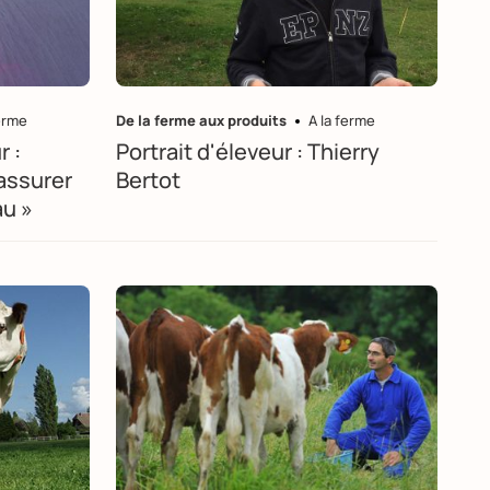
ferme
De la ferme aux produits
A la ferme
r :
Portrait d'éleveur : Thierry
'assurer
Bertot
au »