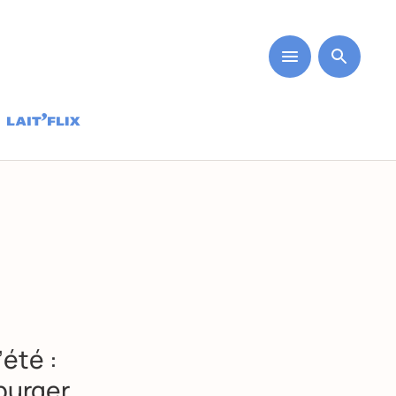
’été :
burger