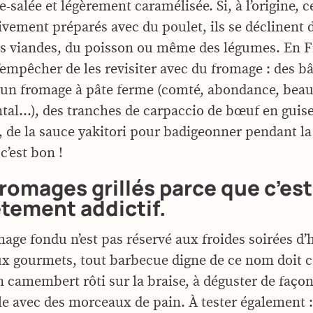
-salée et légèrement caramélisée. Si, à l’origine, c
sivement préparés avec du poulet, ils se déclinent
es viandes, du poisson ou même des légumes. En F
s’empêcher de les revisiter avec du fromage : des b
s un fromage à pâte ferme (comté, abondance, beau
ntal…), des tranches de carpaccio de bœuf en guis
, de la sauce yakitori pour badigeonner pendant l
est bon !
fromages grillés parce que c’est
tement addictif.
age fondu n’est pas réservé aux froides soirées d’h
x gourmets, tout barbecue digne de ce nom doit
 camembert rôti sur la braise, à déguster de faço
 avec des morceaux de pain. À tester également :