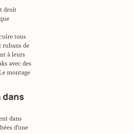
t droit
aque
 cuire tous
t rubans de
nt à leurs
aks avec des
. Le montage
n dans
vent dans
obées d’une