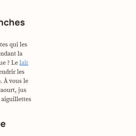
anches
es qui les
ndant la
cue ? Le
lait
endrir les
. À vous le
aourt, jus
aiguillettes
ue