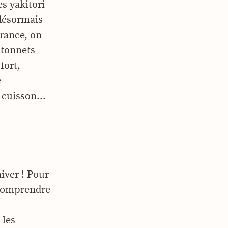
es yakitori
 désormais
rance, on
âtonnets
fort,
e
a cuisson…
iver ! Pour
 comprendre
n
 les