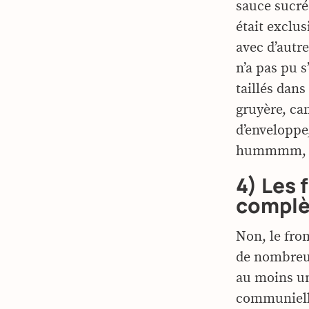
sauce sucrée
était exclu
avec d’autr
n’a pas pu 
taillés dan
gruyère, ca
d’enveloppe
hummmm, c’
4) Les 
complè
Non, le from
de nombreu
au moins un
communielle