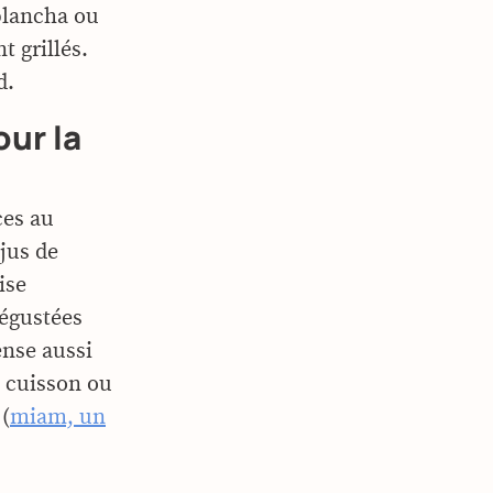
 plancha ou
 grillés.
d.
our la
ces au
jus de
ise
égustées
ense aussi
 cuisson ou
 (
miam, un