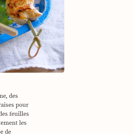
ne, des
raises pour
des feuilles
itement les
se de