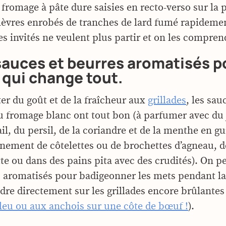
 fromage à pâte dure saisies en recto-verso sur la
chèvres enrobés de tranches de lard fumé rapidement
es invités ne veulent plus partir et on les compren
sauces et beurres aromatisés p
 qui change tout.
er du goût et de la fraîcheur aux
grillades
, les sau
u fromage blanc ont tout bon (à parfumer avec du 
’ail, du persil, de la coriandre et de la menthe en gu
ement de côtelettes ou de brochettes d’agneau, d
tte ou dans des pains pita avec des crudités). On p
 aromatisés pour badigeonner les mets pendant la
ndre directement sur les grillades encore brûlantes
leu ou aux anchois sur une côte de bœuf !
).