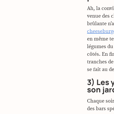
Ah, la convi
venue des c
brûlante n’
cheeseburg
en même tem
légumes du 
côtés. En fi
tranches de
se fait au 
3) Les 
son jar
Chaque soir
des bars sp