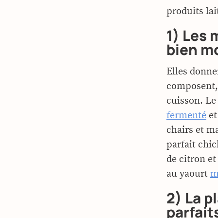
produits lai
1) Les 
bien m
Elles donne
composent, 
cuisson. Le
fermenté
et
chairs et ma
parfait chi
de citron et
au yaourt
m
2) La p
parfait