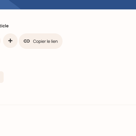
ticle
Copier le lien
ook
Share