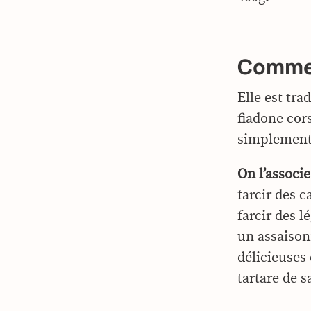
Commen
Elle est tr
fiadone cors
simplement 
On l’associ
farcir des c
farcir des 
un assaison
délicieuses 
tartare de 