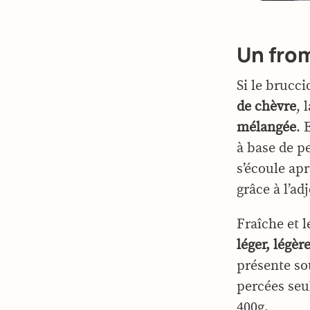
Un fro
Si le brucc
de chèvre
, 
mélangée
. 
à base de p
s’écoule ap
grâce à l’ad
Fraîche et 
léger, lég
présente sou
percées seu
400g.