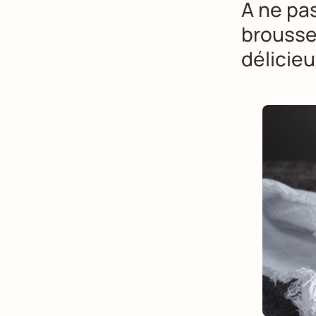
A ne pa
brouss
délicie