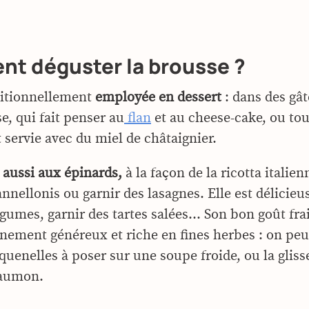
t déguster la brousse ?
aditionnellement
employée en dessert
: dans des gâ
e, qui fait penser au
flan
et au cheese-cake, ou tou
servie avec du miel de châtaignier.
e aussi aux épinards,
à la façon de la ricotta italie
annellonis ou garnir des lasagnes. Elle est délicie
légumes, garnir des tartes salées… Son bon goût fr
nement généreux et riche en fines herbes : on peut
quenelles à poser sur une soupe froide, ou la glis
saumon.