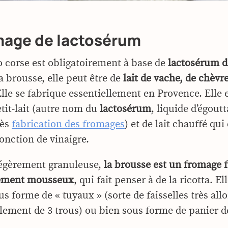
mage de lactosérum
io corse est obligatoirement à base de
lactosérum d
la brousse, elle peut être de
lait de vache, de chèvr
Elle se fabrique essentiellement en Provence. Elle 
etit-lait (autre nom du
lactosérum
, liquide d’égout
rès
fabrication des fromages
) et de lait chauffé qui
jonction de vinaigre.
légèrement granuleuse,
la brousse est un fromage f
èrement mousseux
, qui fait penser à de la ricotta. El
s forme de « tuyaux » (sorte de faisselles très all
lement de 3 trous) ou bien sous forme de panier d