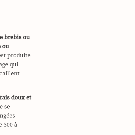
e brebis ou
e ou
est produite
tage qui
 caillent
rais doux et
le se
ongées
e 300 à