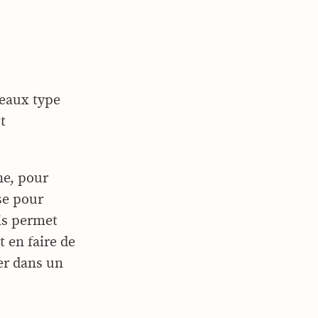
teaux type
t
nne, pour
use pour
ais permet
 en faire de
ser dans un