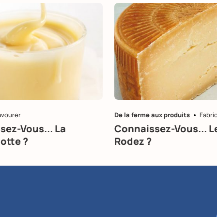
avourer
De la ferme aux produits
Fabri
sez-Vous... La
Connaissez-Vous... L
otte ?
Rodez ?