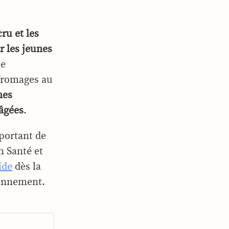
cru et les
r les jeunes
pe
 fromages au
es
âgées
.
mportant de
 Santé et
ide
dès la
diennement.