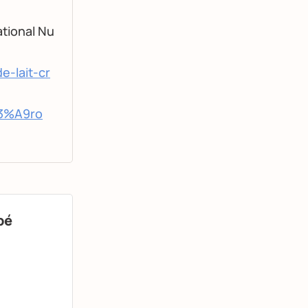
tional Nu
e-lait-cr
C3%A9ro
bé