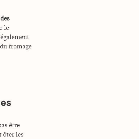
 des
 le
e également
c du fromage
les
pas être
 ôter les