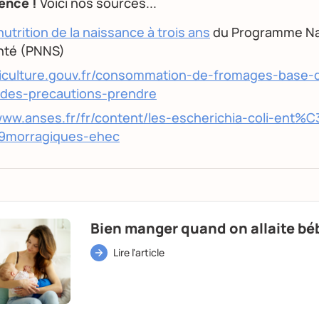
ence !
Voici nos sources...
nutrition de la naissance à trois ans
du Programme Na
anté (PNNS)
riculture.gouv.fr/consommation-de-fromages-base-d
-des-precautions-prendre
www.anses.fr/fr/content/les-escherichia-coli-ent%
morragiques-ehec
Bien manger quand on allaite bé
Lire l'article