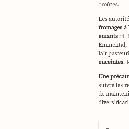
croûtes.
Les autorit
fromages à 
enfants
; il
Emmental, C
lait pasteu
enceintes
, 
Une précaut
suivre les 
de mainteni
diversificat