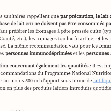
és sanitaires rappellent que
par précaution, le lait 
base de lait cru ne doivent pas être consommés pa
 faut préférer les fromages à pâte pressée cuite (ty
omté, etc.), les fromages fondus à tartiner et les
risé. La même recommandation vaut pour les
femm
les
personnes immunodéprimées
et les
personnes 
ion concernant également les quantités
: il est i
recommandations du Programme National Nutrition
r au moins 500 ml d’apport sous forme de
lait liqu
ion en plus des produits laitiers introduits quoti