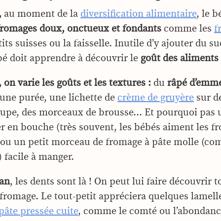
,
au moment de la
diversification alimentaire
, le 
fromages doux, onctueux et fondants
comme les
f
tits suisses ou la faisselle. Inutile d’y ajouter du s
é doit apprendre à découvrir le
goût des aliments
 on varie les goûts et les textures :
du
râpé d’emm
une purée, une lichette de
crème de gruyère
sur d
upe, des morceaux de brousse… Et pourquoi pas 
er en bouche (très souvent, les bébés aiment les f
) ou un petit morceau de fromage à pâte molle (co
) facile à manger.
 an
, les dents sont là ! On peut lui faire découvrir t
 fromage. Le tout-petit appréciera quelques lamelle
pâte pressée cuite
, comme le comté ou l’abondance