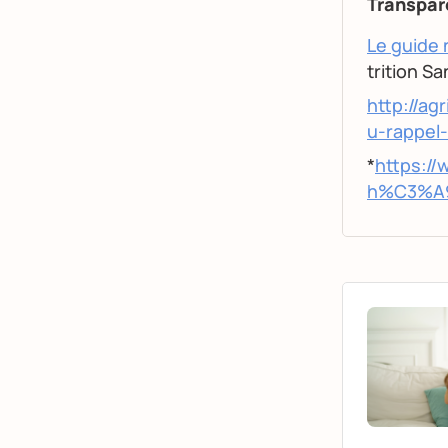
Transpar
Le guide 
trition S
http://ag
u-rappel
*
https://
h%C3%A9