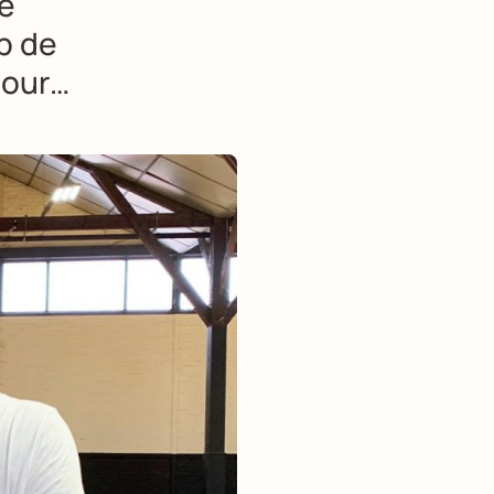
le
p de
jour…