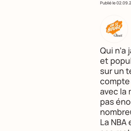
Publié le
02.09.
Qui n’a 
et popul
sur un t
compte 
avec la
pas éno
nombre
La NBA e