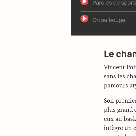
Paroles de sport
On se bouge
Le cha
Vincent Poir
sans les cha
parcours at
Son premie
plus grand 
eux au baske
intègre un c