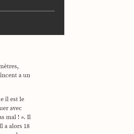
imètres,
Vincent a un
 il est le
ouer avec
s mal ! ». Il
l a alors 18