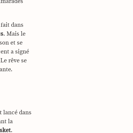
 camarades
 fait dans
cs
. Mais le
son et se
ncent a signé
Le rêve se
ante.
st lancé dans
nt la
sket
.