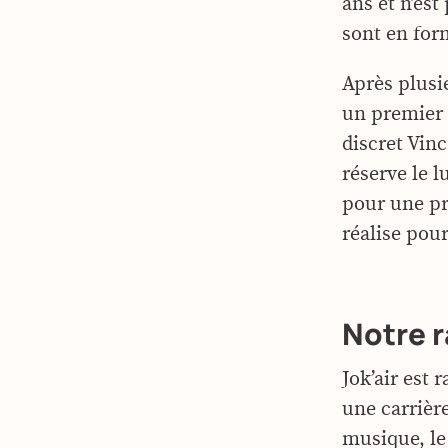
ans et n’est
sont en for
Après plusie
un premier
discret Vinc
réserve le lu
pour une pr
réalise pou
Notre r
Jok’air est 
une carrière
musique, le