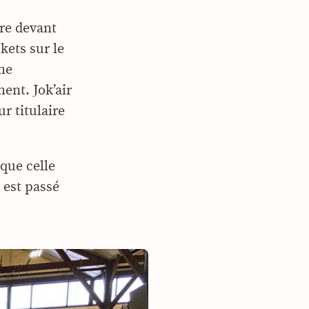
ère devant
skets sur le
ème
ent. Jok’air
 titulaire
 que celle
 est passé