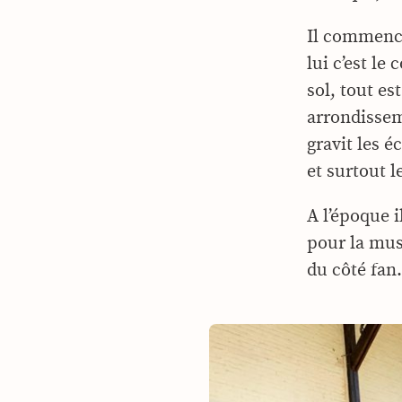
Il commence
lui c’est le
sol, tout es
arrondissem
gravit les 
et surtout l
A l’époque i
pour la mus
du côté fan.