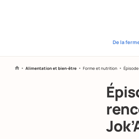
De la ferm
Alimentation et bien-être
Forme et nutrition
Épisode
Épis
renc
Jok’