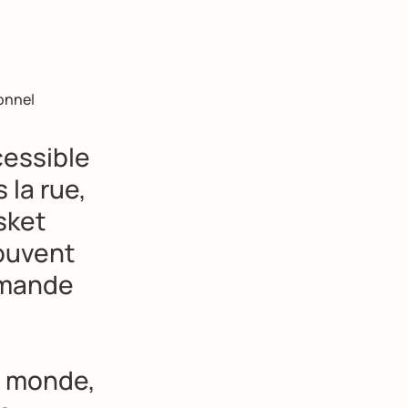
onnel
cessible
 la rue,
asket
rouvent
emande
u monde,