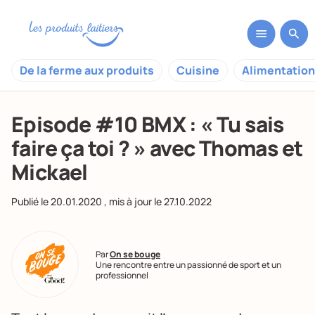
De la ferme aux produits
Cuisine
Alimentation
Episode #10 BMX : « Tu sais
faire ça toi ? » avec Thomas et
Mickael
Publié le
20.01.2020
, mis à jour le
27.10.2022
Par
On se bouge
Une rencontre entre un passionné de sport et un
professionnel