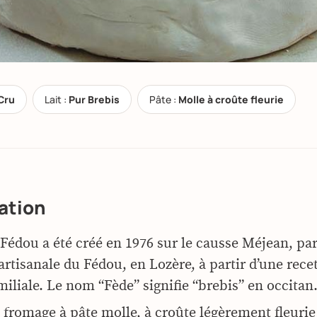
Cru
Lait :
Pur Brebis
Pâte :
Molle à croûte fleurie
ation
Fédou a été créé en 1976 sur le causse Méjean, par
artisanale du Fédou, en
Lozère,
à partir d’une rece
miliale. Le nom “Fède” signifie “brebis” en occitan
un fromage à pâte molle, à croûte légèrement fleurie