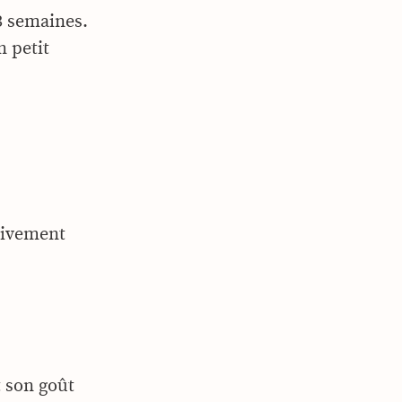
3 semaines.
n petit
ssivement
t son goût