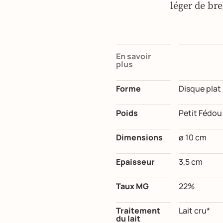
léger de bre
En savoir
plus
Forme
Disque plat
Poids
Petit Fédou:
Dimensions
ø 10 cm
Epaisseur
3,5 cm
Taux MG
22%
Traitement
Lait cru*
du lait