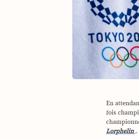
En attendant
fois champi
championne 
Lorphelin
.