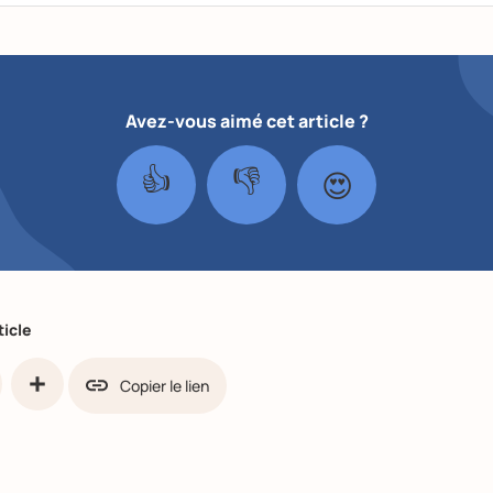
Avez-vous aimé cet article ?
👍
👎
😍
ticle
Copier le lien
ook
Share