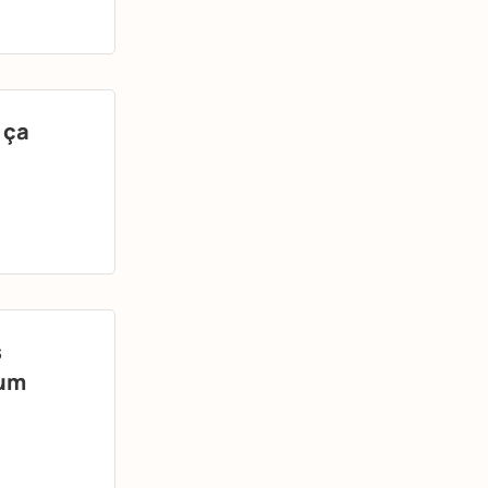
 ça
s
ium