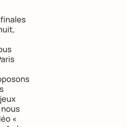
 finales
uit,
nous
Paris
roposons
es
 jeux
, nous
déo «