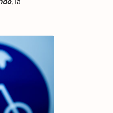
ando
, la