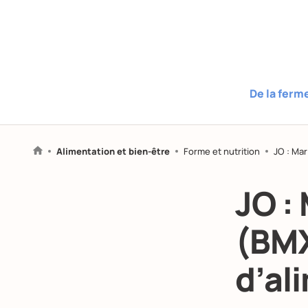
De la ferm
Alimentation et bien-être
Forme et nutrition
JO : Ma
JO :
(BMX
d’al