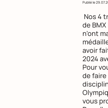
Publié le
29.07.2
Nos 4 tr
de BMX 
n’ont m
médaille
avoir fa
2024 av
Pour vo
de faire
discipli
Olympiq
vous pr