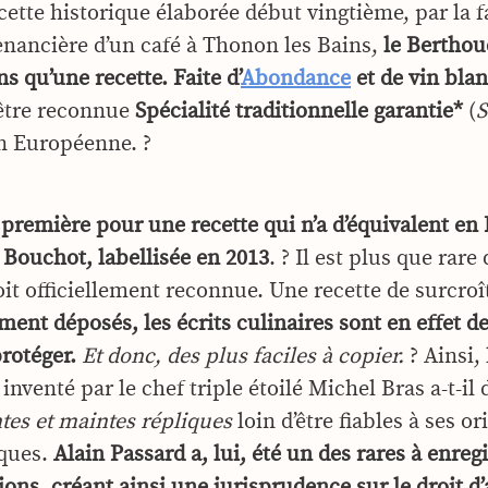
cette historique élaborée début vingtième, par la f
nancière d’un café à Thonon les Bains,
le Berthoud
ns qu’une recette.
Faite d’
Abondance
et de vin blan
d’être reconnue
Spécialité traditionnelle garantie*
(
 Européenne. ?
première pour une recette qui n’a d’équivalent en
 Bouchot, labellisée en 2013
. ? Il est plus que rare
oit officiellement reconnue. Une recette de surcroî
ement déposés, les écrits culinaires sont en effet d
 protéger.
Et donc, des plus faciles à copier.
? Ainsi,
inventé par le chef triple étoilé Michel Bras a-t-il
tes et maintes répliques
loin d’être fiables à ses or
ques.
Alain Passard
a, lui, été un des rares à enreg
ions, créant ainsi une jurisprudence sur le droit d