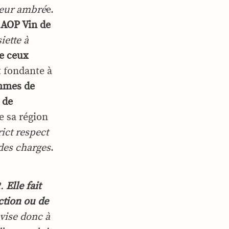
leur ambré
e.
AOP Vin de
iette à
ue ceux
t fondante à
ommes de
 de
e sa région
rict respect
 des charges
.
2.
Elle fait
ction ou de
vise donc à