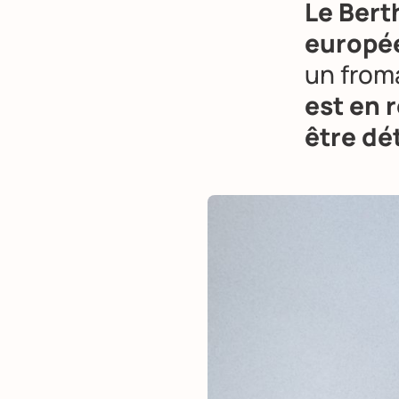
Le Bert
europé
un from
est en 
être dé