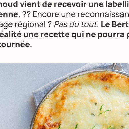
houd vient de recevoir une labell
enne
. ?? Encore une reconnaissa
age régional ?
Pas du tout
.
Le Ber
réalité une recette qui ne pourra 
tournée.