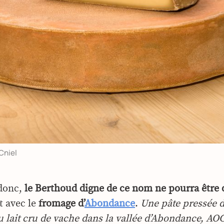
Cniel
donc,
le Berthoud digne de ce nom ne pourra être 
it avec le
fromage d’
Abondance
.
Une pâte pressée d
u lait cru de vache dans la vallée d’Abondance, AO