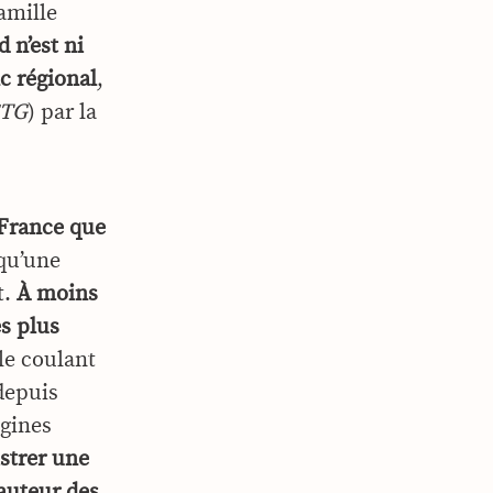
amille
 n’est ni
c régional
,
STG
) par la
 France que
 qu’une
t.
À moins
es plus
 le coulant
 depuis
igines
istrer une
’auteur des