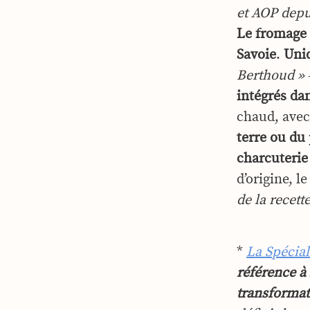
et AOP depu
Le fromage 
Savoie
.
Uniq
Berthoud »
intégrés dan
chaud, avec
terre ou du
charcuterie 
d’origine, l
de la recett
*
La Spécial
référence à
transformat