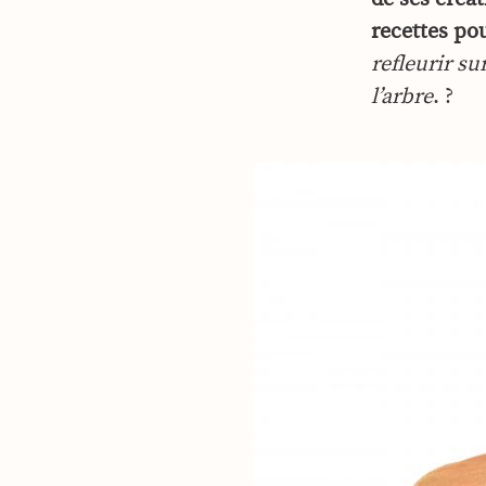
recettes po
refleurir s
l’arbre
. ?