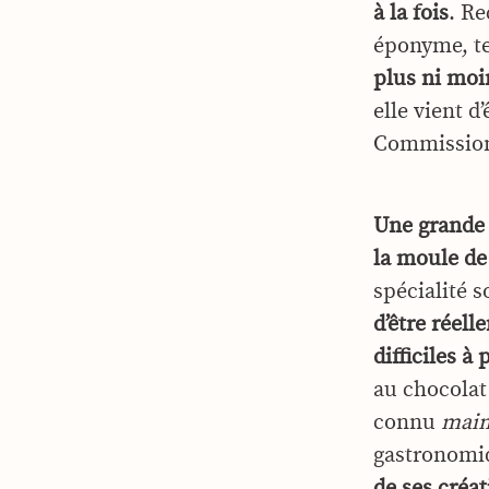
à la fois
. Re
éponyme, te
plus ni moi
elle vient 
Commission
Une grande 
la moule de
spécialité s
d’être réell
difficiles à
au chocolat 
connu
main
gastronomi
de ses créat