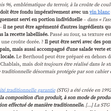
is 96, emblématique du terroir, à la croûte de cou
doit être fondu impérativement avec un
vin blanc
uement servi en portion individuelle
–
dans « l’ass
–
il ne peut être agrémenté d’autres ingrédients q
s la recette labellisée.
Passé au four, sa texture es
 une croûte dorée. ?
Il peut être servi avec des p
 pain, mais aussi accompagné d’une salade verte et
locale.
Le Berthoud peut être préparé en dehors d
e Chablais, mais
doit toujours être réalisé dans le st
e traditionnelle désormais protégée par son cahier
ité traditionnelle garantie
(STG) a été créée en 199
 la composition d’un produit, à son mode de produ
ion effectué de manière traditionnelle.
[…] La STG 