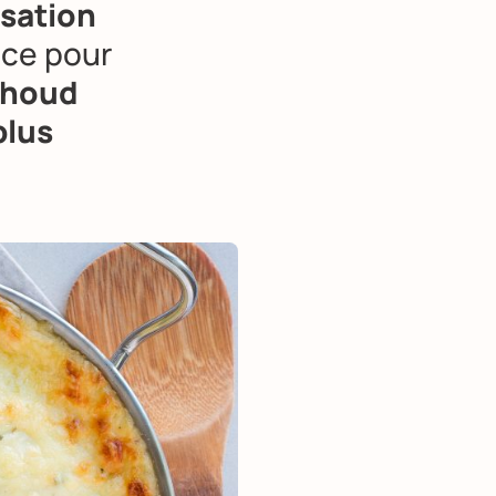
isation
nce pour
thoud
plus