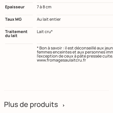
Epaisseur
7 à 8 cm
Taux MG
Au lait entier
Traitement
Lait cru*
du lait
* Bon à savoir : il est déconseillé aux j
femmes enceintes et aux personnes imm
l’exception de ceux à pâte pressée cuite
www.fromagesaulaitcru.fr
Plus de produits
>