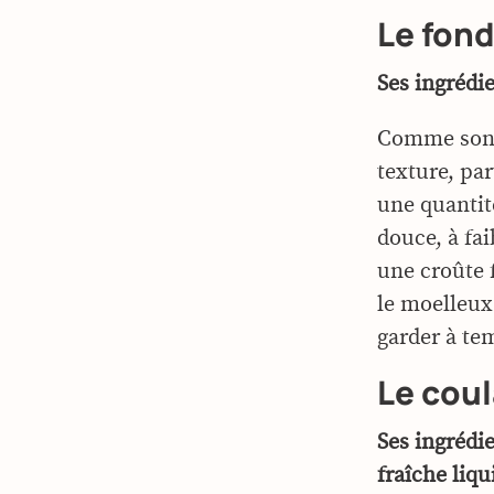
Le fon
Ses ingrédie
Comme son n
texture, pa
une quantit
douce, à fa
une croûte f
le moelleux 
garder à te
Le cou
Ses ingrédi
fraîche liqu