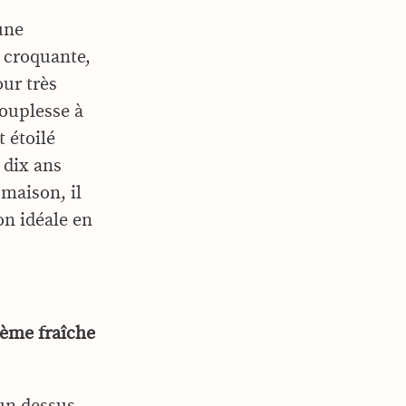
une
e croquante,
ur très
souplesse à
t étoilé
 dix ans
 maison, il
on idéale en
rème fraîche
un dessus