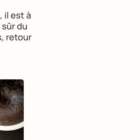
il est à
n sûr du
s
, retour