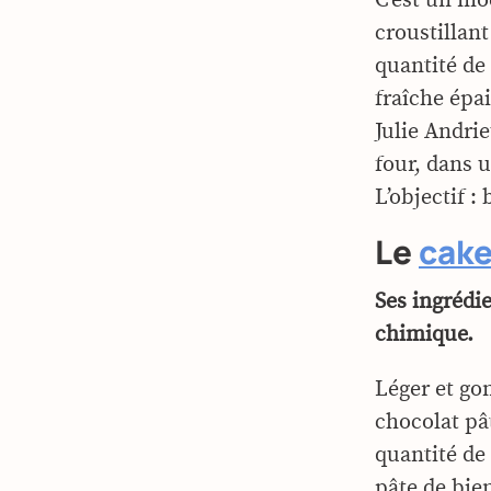
croustillant
quantité de 
fraîche épai
Julie Andrie
four, dans 
L’objectif 
Le
cak
Ses ingrédie
chimique.
Léger et go
chocolat pât
quantité de 
pâte de bien