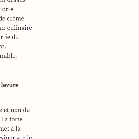
 forte
e de crème
ur culinaire
rtie du
nt.
arable.
 levure
e et non du
 La forte
met à la
ésiner sur le