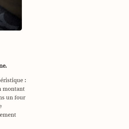
ne.
éristique :
en montant
ns un four
e
blement