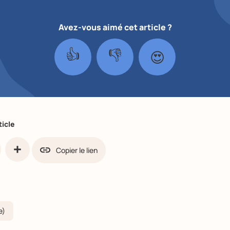
Avez-vous aimé cet article ?
👍
👎
😍
ticle
Copier le lien
ook
Partager
e)