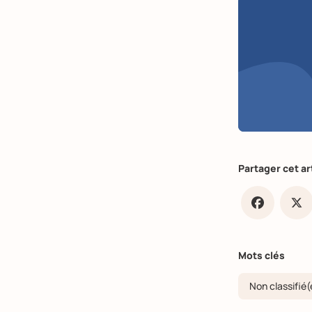
Partager cet ar
Faceb
X
Mots clés
Non classifié(