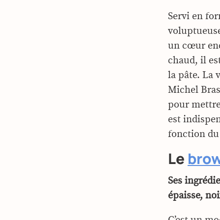
Servi en for
voluptueuse
un cœur enc
chaud, il e
la pâte. La 
Michel Bras 
pour mettre 
est indispen
fonction du
Le
bro
Ses ingrédie
épaisse, no
C’est un mo