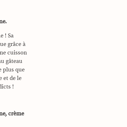
ne.
e ! Sa
ue grâce à
une cuisson
au gâteau
re plus que
 et de le
icts !
ine, crème