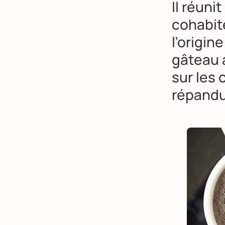
Il réuni
cohabite
l’origin
gâteau 
sur les 
répandu