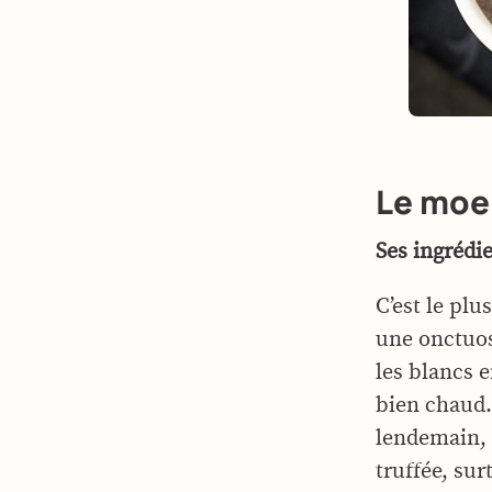
Le moe
Ses ingrédie
C’est le plu
une onctuos
les blancs 
bien chaud.
lendemain, 
truffée, sur