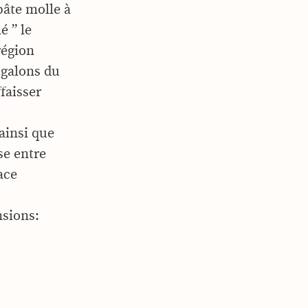
pâte molle à
é ” le
région
5 galons du
faisser
 ainsi que
se entre
ace
nsions: