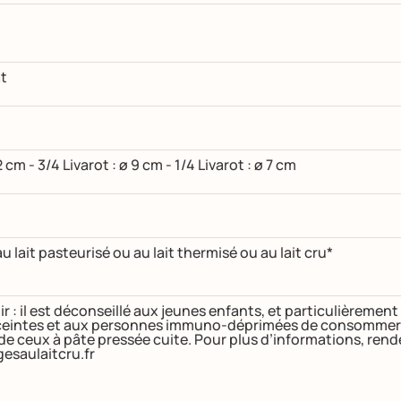
at
2 cm - 3/4 Livarot : ø 9 cm - 1/4 Livarot : ø 7 cm
u lait pasteurisé ou au lait thermisé ou au lait cru*
ir : il est déconseillé aux jeunes enfants, et particulièremen
intes et aux personnes immuno-déprimées de consommer de
 de ceux à pâte pressée cuite. Pour plus d’informations, ren
esaulaitcru.fr