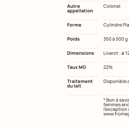
Autre
Colonel
appellation
Forme
Cylindre Pl
Poids
350 à 500 g
Dimensions
Livarot : ø 1
Taux MG
22%
Traitement
Disponible a
du lait
* Bon à savo
femmes ence
l’exception
www.fromag