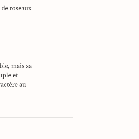
n de roseaux
ble, mais sa
uple et
ractère au