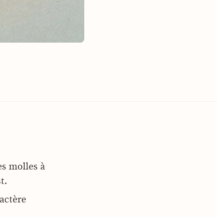
es molles à
st.
ractère