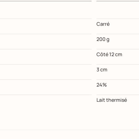
Carré
200 g
Côté 12 cm
3 cm
24%
Lait thermisé