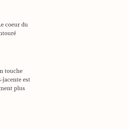
 Le coeur du
entouré
un touche
-jacente est
ement plus