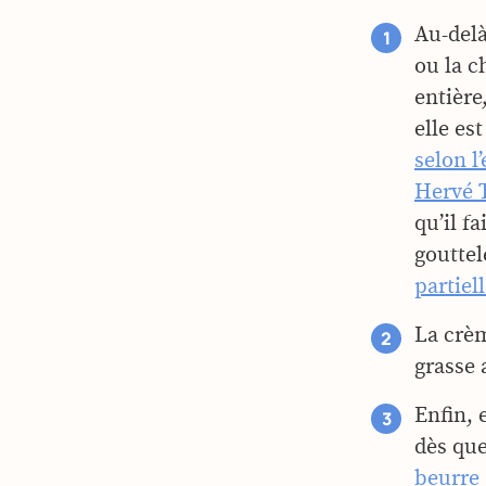
Au-delà
ou la c
entière
elle es
selon l
Hervé 
qu’il f
gouttel
partiel
La crè
grasse 
Enfin, 
dès que
beurre