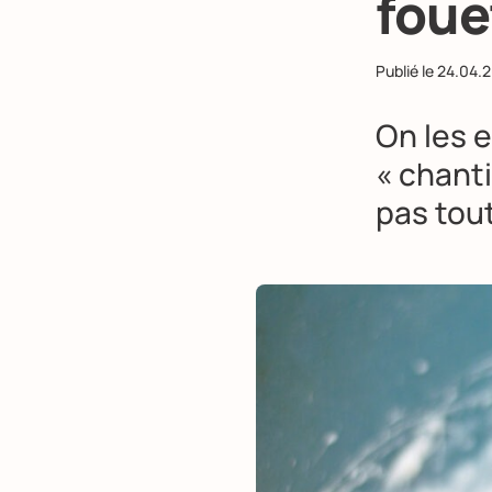
foue
Publié le
24.04.
On les 
«
chanti
pas tout