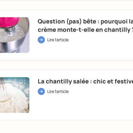
Question (pas) bête : pourquoi l
crème monte-t-elle en chantilly 
Lire l'article
La chantilly salée : chic et festiv
Lire l'article