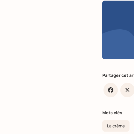
Partager cet ar
Faceb
X
Mots clés
La crème