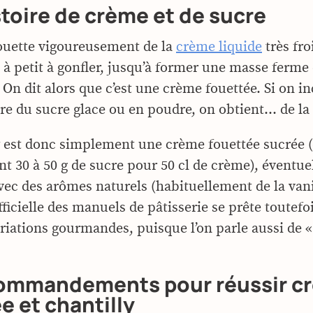
toire de crème et de sucre
ouette vigoureusement de la
crème liquide
très fro
 à petit à gonfler, jusqu’à former une masse ferme 
On dit alors que c’est une crème fouettée. Si on i
re du sucre glace ou en poudre, on obtient… de la 
y est donc simplement une crème fouettée sucrée
t 30 à 50 g de sucre pour 50 cl de crème), éventu
ec des arômes naturels (habituellement de la vanil
fficielle des manuels de pâtisserie se prête toutefo
riations gourmandes, puisque l’on parle aussi de «
commandements pour réussir c
e et chantilly