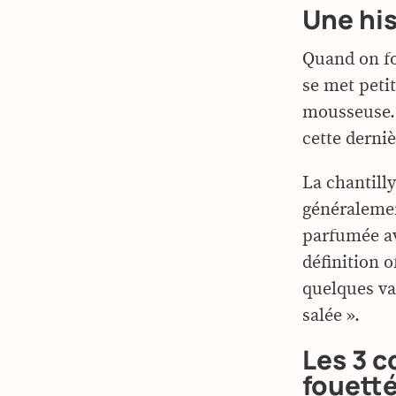
Une his
Quand on f
se met petit
mousseuse. 
cette derniè
La chantill
généralemen
parfumée av
définition o
quelques va
salée ».
Les 3 
fouetté