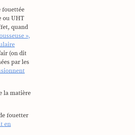
e fouettée
tte ou UHT
ffet, quand
ousseuse »,
ulaire
air (on dit
nées par les
usionnent
e la matière
de fouetter
it en