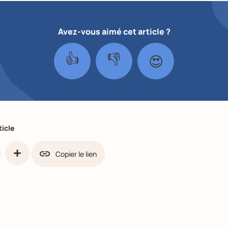
Avez-vous aimé cet article ?
👍
👎
😍
ticle
Copier le lien
ook
Share