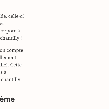
ide, celle-ci
et
ncorpore à
chantilly !
 (on compte
ellement
le). Cette
is à
 chantilly
rème