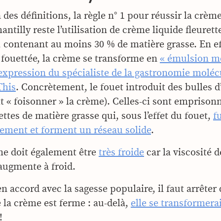
 des définitions, la règle n° 1 pour réussir la crèm
hantilly reste l’utilisation de crème liquide fleure
, contenant au moins 30 % de matière grasse. En e
t fouettée, la crème se transforme en
« émulsion m
’expression du spécialiste de la gastronomie moléc
This
. Concrètement, le fouet introduit des bulles d’
ait « foisonner » la crème). Celles-ci sont emprison
ettes de matière grasse qui, sous l’effet du fouet,
f
lement et forment un réseau solide
.
me doit également être
très froide
car la viscosité d
augmente à froid.
en accord avec la sagesse populaire, il faut arrêter 
 la crème est ferme : au-delà,
elle se transformera
!