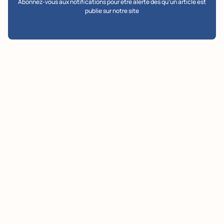
Abonnez-vous aux notifications pour etre alerte des qu’un article est
publie sur notre site