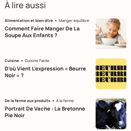
À lire aussi
Alimentation et bien-être
Manger équilibré
Comment Faire Manger De La
Soupe Aux Enfants ?
Cuisine
Cuisine Facile
D'où Vient L'expression « Beurre
Noir » ?
De la ferme aux produits
A la ferme
Portrait De Vache : La Bretonne
Pie Noir