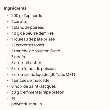
Ingrédients
200 g d’épinards
1 carotte
1 blanc de poireau
40 g de beurre demi-sel
1 rouleau de pâte brisée
12 crevettes roses
1 tranche de saumon fumé
3 oeufs
8 cl de lait entier
5 cl de fumet de poisson
8 cl de crème liquide (30 % de M.G.)
1 pincée de muscade
6 noix de Saint-Jacques
30 g d’emmental râpé breton
sel
poivre du moulin