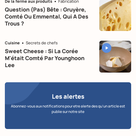
De la ferme aux produits
Fabrication
Question (pas) Bête : Gruyère,
Comté Ou Emmental, Qui A Des
Trous ?
Cuisine
Secrets de chefs
Sweet Cheese : Si La Corée
M'était Comté Par Younghoon
Lee
Les alertes
Abonnez-vous aux notifications pour etre alerte des qu’un article est
publie sur notre site