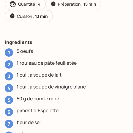
Quantité :
4
Préparation :
15 min
Cuisson :
13 min
Ingrédients
5 oeufs
1 rouleau de pâte feuilletée
1 cuil. à soupe de lait
1 cuil. à soupe de vinaigre blanc
50 g de comté râpé
piment d’Espelette
fleur de sel