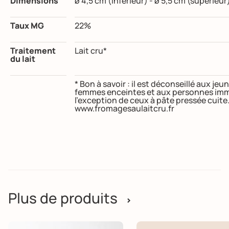
Dimensions
ø 4,5 cm (inférieur) - ø 5,5 cm (supérieur
Taux MG
22%
Traitement
Lait cru*
du lait
* Bon à savoir : il est déconseillé aux j
femmes enceintes et aux personnes imm
l’exception de ceux à pâte pressée cuite
www.fromagesaulaitcru.fr
Plus de produits
>