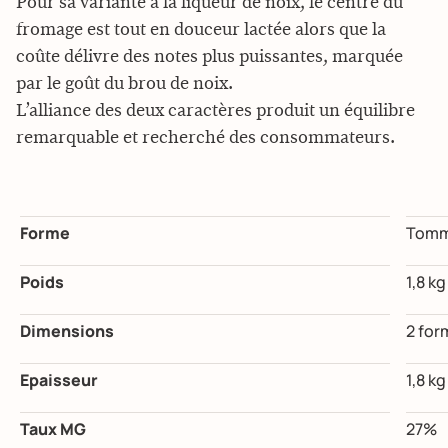
Pour sa variante à la liqueur de noix, le centre du
fromage est tout en douceur lactée alors que la
coûte délivre des notes plus puissantes, marquée
par le goût du brou de noix.
L’alliance des deux caractères produit un équilibre
remarquable et recherché des consommateurs.
Forme
Tomme
Poids
1,8 kg
Dimensions
2 for
Epaisseur
1,8 kg
Taux MG
27%