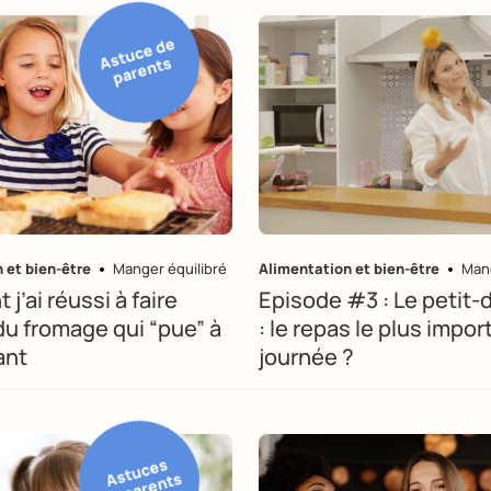
st
u
c
e
d
e
p
ar
e
nt
A
s
 et bien-être
Manger équilibré
Alimentation et bien-être
Mang
’ai réussi à faire
Episode #3 : Le petit-
u fromage qui “pue” à
: le repas le plus impor
ant
journée ?
st
u
c
e
s
d
e
p
ar
e
nt
A
s