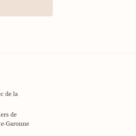
c de la
ers de
ute-Garonne