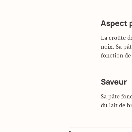
Aspect 
La croûte de
noix. Sa pâ
fonction de 
Saveur
Sa pâte fond
du lait de b