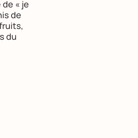
de « je
nis de
ruits,
s du