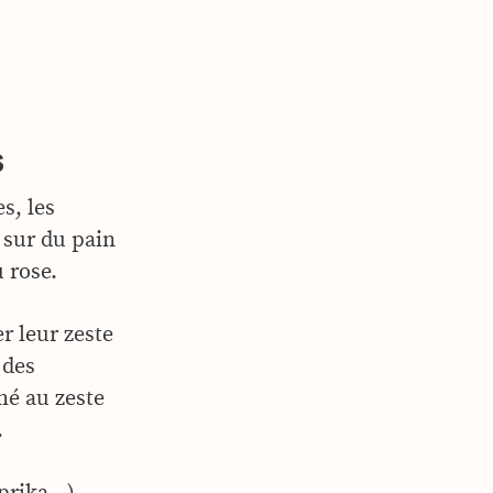
s
s, les
 sur du pain
u rose.
r leur zeste
 des
mé au zeste
…
aprika…)