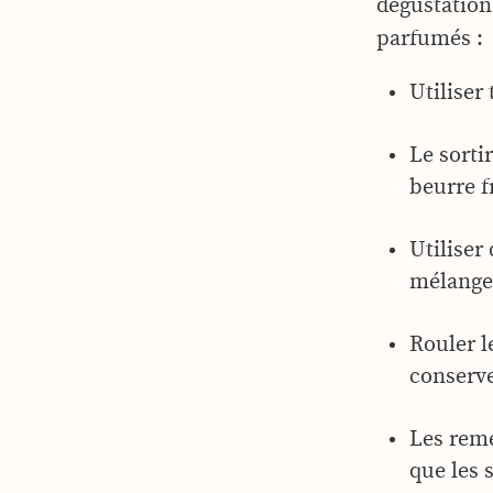
dégustation
parfumés :
Utiliser
Le sorti
beurre f
Utiliser
mélange
Rouler l
conserve
Les reme
que les 