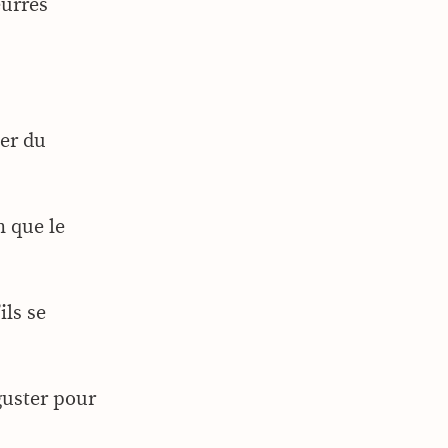
eurres
ser du
n que le
ils se
guster pour