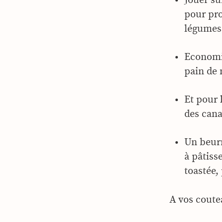
pour pro
légumes
Economiq
pain de 
Et pour 
des cana
Un beurr
à pâtiss
toastée,
A vos coutea