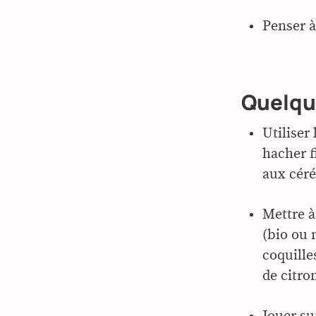
Penser à
Quelqu
Utiliser 
hacher f
aux céré
Mettre à
(bio ou 
coquille
de citro
Jouer su