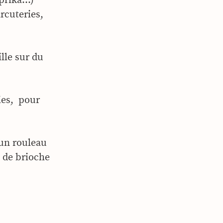
rcuteries,
lle sur du
kies, pour
’un rouleau
s de brioche