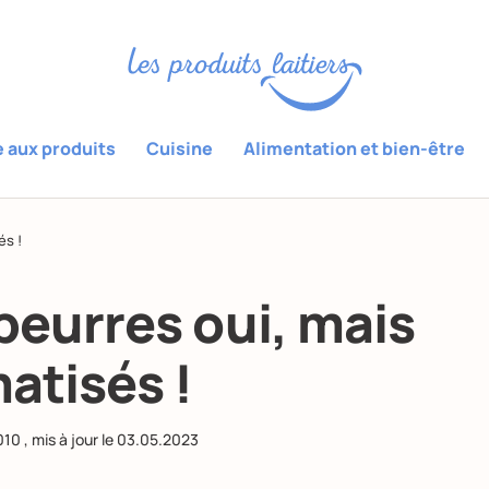
e aux produits
Cuisine
Alimentation et bien-être
és !
beurres oui, mais
atisés !
010
, mis à jour le
03.05.2023