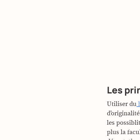
Les pri
Utiliser du
b
d’originalit
les possibl
plus la facu