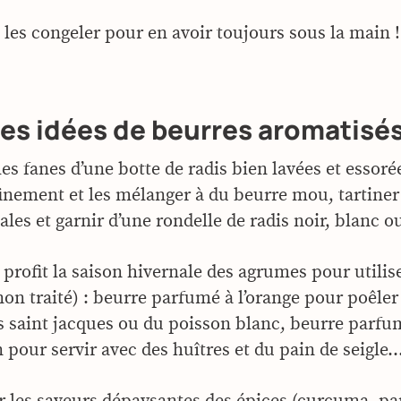
 les congeler pour en avoir toujours sous la main !
es idées de beurres aromatisé
les fanes d’une botte de radis bien lavées et essorée
inement et les mélanger à du beurre mou, tartiner
ales et garnir d’une rondelle de radis noir, blanc o
 profit la saison hivernale des agrumes pour utilise
non traité) : beurre parfumé à l’orange pour poêler
s saint jacques ou du poisson blanc, beurre parfu
n pour servir avec des huîtres et du pain de seigle
r les saveurs dépaysantes des épices (curcuma, p