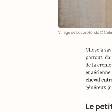
Village de Locorotondo © Céli
Chose à sav
partout, dan
de la crème 
et aérienne
cheval entr
généreux (c
Le peti