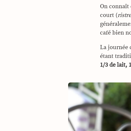
On connaît 
court (
ristr
généralemen
café bien no
La journée
étant tradi
1/3 de lait,