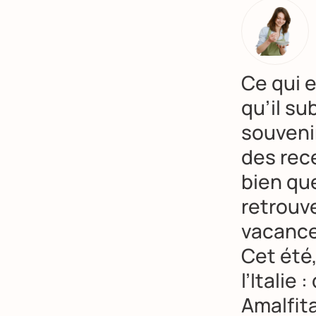
Ce qui e
qu’il su
souveni
des rece
bien que
retrouve
vacance
Cet été,
l’Italie
Amalfita