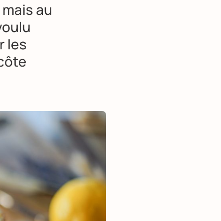
s mais au
voulu
r les
côte