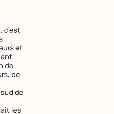
, c’est
s
eurs et
tant
in de
urs, de
e sud de
aît les