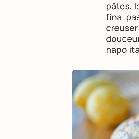
pâtes, l
final pa
creuser 
douceur
napolita