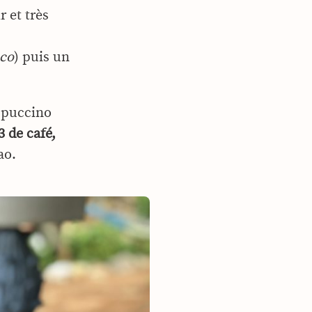
r et très
co
) puis un
ppuccino
3 de café,
ao.