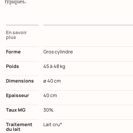
typiques.
En savoir
plus
Forme
Gros cylindre
Poids
45 à 48 kg
Dimensions
ø 40 cm
Epaisseur
40 cm
Taux MG
30%
Traitement
Lait cru*
du lait