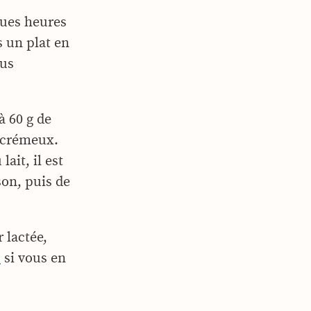
ques heures
s un plat en
ous
à 60 g de
s crémeux.
ait, il est
son, puis de
 lactée,
u
si vous en