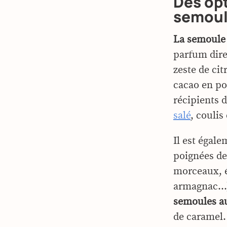
Des opt
semoule
La semoule 
parfum direc
zeste de ci
cacao en po
récipients d
salé
, coulis
Il est égal
poignées de
morceaux, 
armagnac…
semoules au
de caramel.