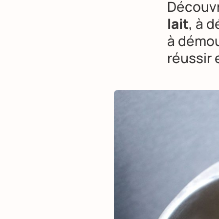
Découvr
lait
, à 
à démou
réussir 