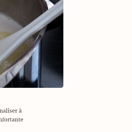
aliser à
nfortante