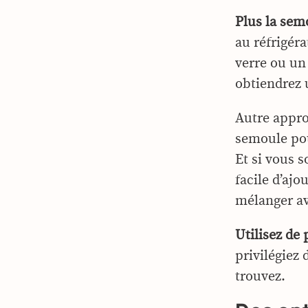
Plus la semo
au réfrigér
verre ou u
obtiendrez
Autre appro
semoule pou
Et si vous s
facile d’ajo
mélanger av
Utilisez de 
privilégiez
trouvez.