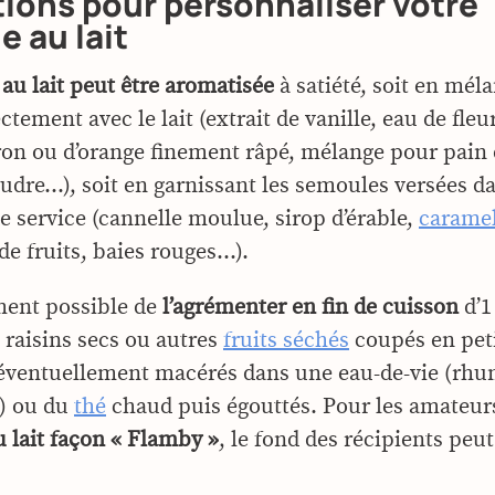
ions pour personnaliser votre
 au lait
au lait peut être aromatisée
à satiété, soit en mél
tement avec le lait (extrait de vanille, eau de fleu
tron ou d’orange finement râpé, mélange pour pain 
udre…), soit en garnissant les semoules versées da
e service (cannelle moulue, sirop d’érable,
caramel
 de fruits, baies rouges…).
ement possible de
l’agrémenter en fin de cuisson
d’1
 raisins secs ou autres
fruits séchés
coupés en pet
éventuellement macérés dans une eau-de-vie (rhu
) ou du
thé
chaud puis égouttés. Pour les amateur
 lait façon « Flamby »
, le fond des récipients peu