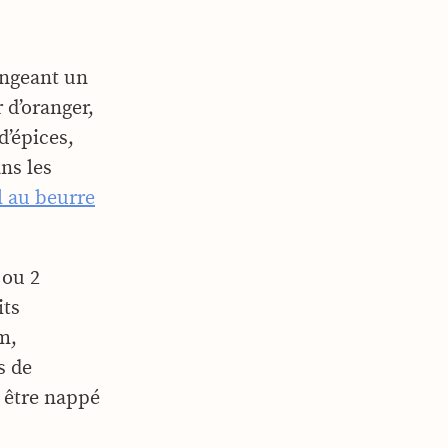
angeant un
r d’oranger,
d’épices,
ns les
 au beurre
 ou 2
its
m,
s de
t être nappé