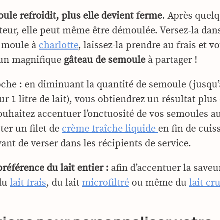
ule refroidit, plus elle devient ferme
. Après quel
ateur, elle peut même être démoulée. Versez-la dan
n moule à
charlotte
, laissez-la prendre au frais et v
 un magnifique
gâteau de semoule
à partager !
che : en diminuant la quantité de semoule (jusqu’
r 1 litre de lait), vous obtiendrez un résultat plu
ouhaitez accentuer l’onctuosité de vos semoules au l
uter un filet de
crème fraîche liquide
en fin de cuis
ant de verser dans les récipients de service.
préférence du lait entier :
afin d’accentuer la saveur
 du
lait frais
, du lait
microfiltré
ou même du
lait cr