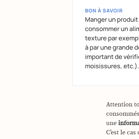
BON À SAVOIR
Manger un produit l
consommer un alime
texture par exempl
à par une grande d
important de vérifi
moisissures, etc.).
Attention t
consommés r
une
informa
C’est le cas