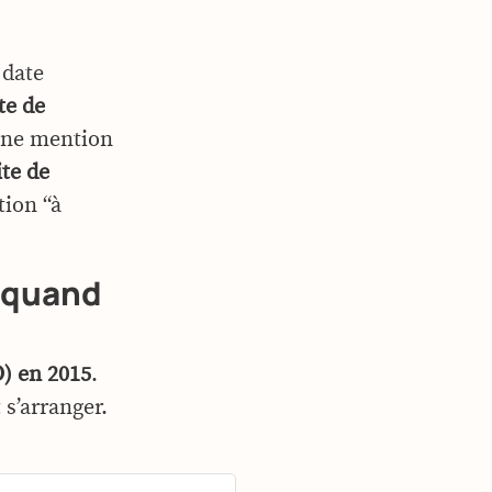
 date
te de
 une mention
ite de
tion “à
t quand
O) en 2015
.
 s’arranger.