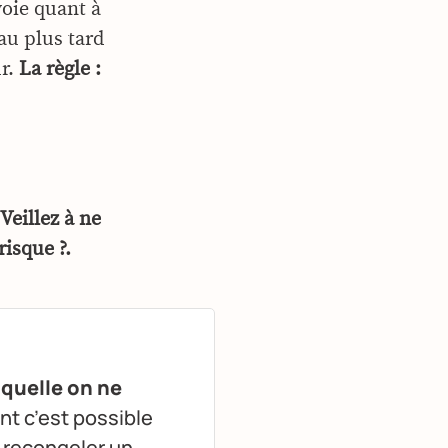
voie quant à
au plus tard
ur.
La règle :
Veillez à ne
risque ?.
aquelle on ne
nt c’est possible
 recongeler un