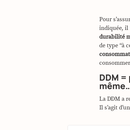
Pour s’assu
indiquée, il
durabilité
de type “à 
consommat
consommer 
DDM = p
même
La DDM a r
Il s’agit d’