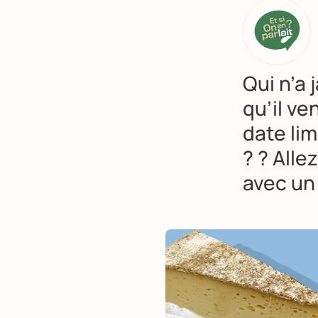
Qui n’a
qu’il ve
date li
? ? Alle
avec un 