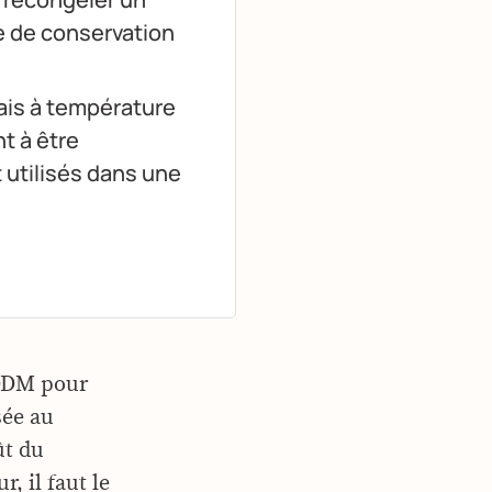
ée de conservation
mais à température
t à être
 utilisés dans une
e DDM pour
sée au
ût du
, il faut le