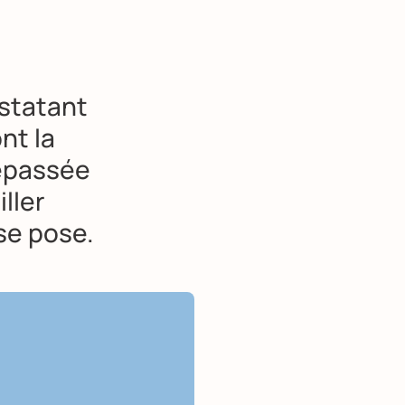
nstatant
nt la
dépassée
ller
se pose.