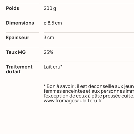
Poids
200 g
Dimensions
ø 8,5 cm
Epaisseur
3 cm
Taux MG
25%
Traitement
Lait cru*
du lait
* Bon à savoir : il est déconseillé aux j
femmes enceintes et aux personnes imm
l’exception de ceux à pâte pressée cuite
www.fromagesaulaitcru.fr