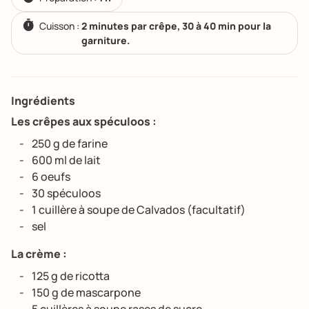
Cuisson :
2 minutes par crêpe, 30 à 40 min pour la
garniture.
Ingrédients
Les crêpes aux spéculoos :
250 g de farine
600 ml de lait
6 oeufs
30 spéculoos
1 cuillère à soupe de Calvados (facultatif)
sel
La crème :
125 g de ricotta
150 g de mascarpone