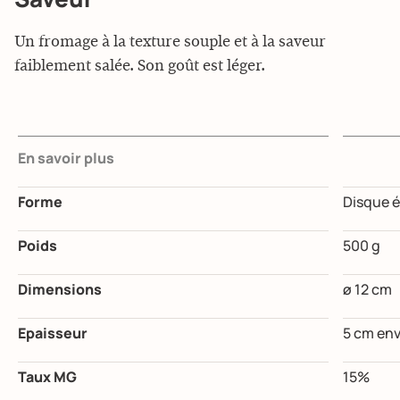
Un fromage à la texture souple et à la saveur
faiblement salée. Son goût est léger.
En savoir plus
Forme
Disque é
Poids
500 g
Dimensions
ø 12 cm
Epaisseur
5 cm env
Taux MG
15%