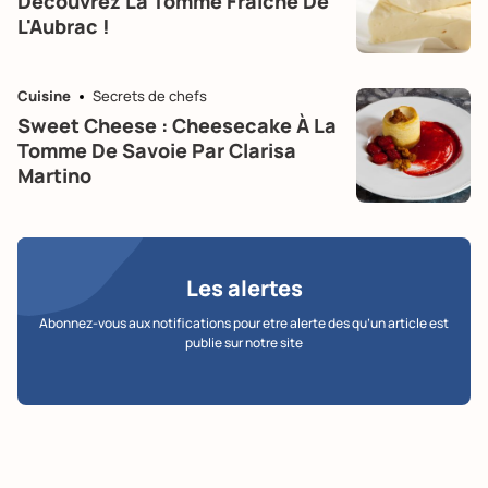
Découvrez La Tomme Fraîche De
L'Aubrac !
Cuisine
Secrets de chefs
Sweet Cheese : Cheesecake À La
Tomme De Savoie Par Clarisa
Martino
Les alertes
Abonnez-vous aux notifications pour etre alerte des qu’un article est
publie sur notre site