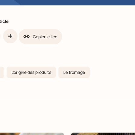
ticle
Copier le lien
ook
Partager
L'origine des produits
Le fromage