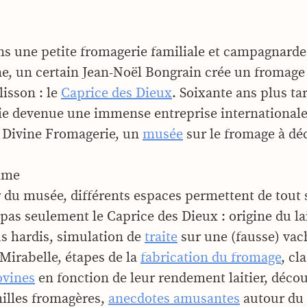
ns une petite fromagerie familiale et campagnarde 
, un certain Jean-Noël Bongrain crée un fromage
lisson : le
Caprice des Dieux
. Soixante ans plus ta
ie devenue une immense entreprise internationale
a Divine Fromagerie, un
musée
sur le fromage à dé
mme
r du musée, différents espaces permettent de tout s
 pas seulement le Caprice des Dieux : origine du l
us hardis, simulation de
traite
sur une (fausse) vac
irabelle, étapes de la
fabrication du fromage
, cl
ovines
en fonction de leur rendement laitier, déco
illes fromagères,
anecdotes amusantes
autour du