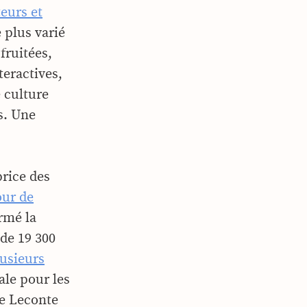
eurs et
 plus varié
 fruitées,
teractives,
e culture
s. Une
price des
our de
rmé la
de 19 300
usieurs
ale pour les
ce Leconte