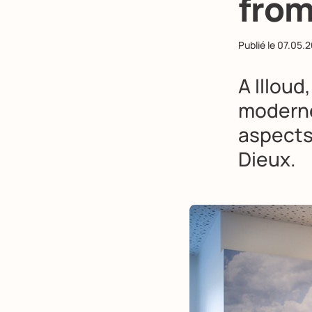
fro
Publié le
07.05.2
A Illou
moderne
aspects
Dieux.