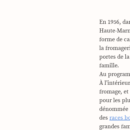
En 1956, da
Haute-Marne
forme de ca
la fromager
portes de l
famille.
Au progra
À l’intérieu
fromage, et
pour les pl
dénommée M
des
races b
grandes fam