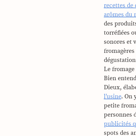
recettes de 
arômes du 
des produits
torréfiées o
sonores et v
fromagères 
dégustation 
Le fromage
Bien entend
Dieux, élab
l’usine
. On 
petite from
personnes d
publicités 
spots des a