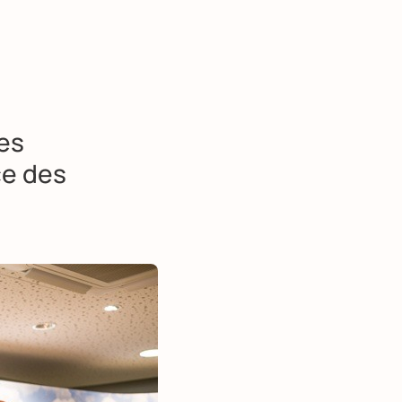
es
ce des