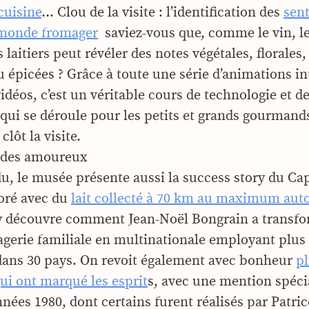
cuisine
… Clou de la visite : l’identification des
sent
monde fromager
 saviez-vous que, comme le vin, le
 laitiers peut révéler des notes végétales, florales,
u épicées ? Grâce à toute une série d’animations in
idéos, c’est un véritable cours de technologie et d
qui se déroule pour les petits et grands gourmand
clôt la visite.
 des amoureux
u, le musée présente aussi la success story du Ca
oré avec du
lait collecté à 70 km au maximum aut
y découvre comment Jean-Noël Bongrain a transfo
agerie familiale en multinationale employant plus 
ans 30 pays. On revoit également avec bonheur
pl
qui ont marqué les esprit
s, avec une mention spéci
nnées 1980, dont certains furent réalisés par Patri