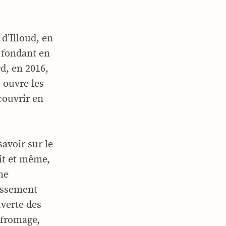
d’Illoud, en
 fondant en
rd, en 2016,
 ouvre les
couvrir en
avoir sur le
ait et même,
he
assement
uverte des
 fromage,