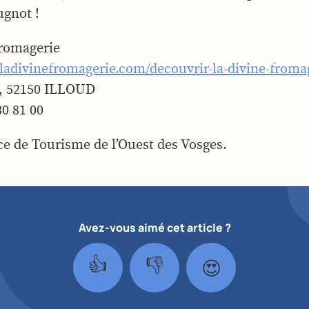
ugnot !
Fromagerie
ladivinefromagerie.com/decouvrir-la-divine-froma
, 52150 ILLOUD
30 81 00
ice de Tourisme de l’Ouest des Vosges.
Avez-vous aimé cet article ?
👍
👎
😍