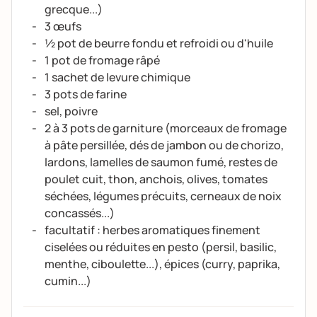
grecque...)
3 œufs
½ pot de beurre fondu et refroidi ou d'huile
1 pot de fromage râpé
1 sachet de levure chimique
3 pots de farine
sel, poivre
2 à 3 pots de garniture (morceaux de fromage
à pâte persillée, dés de jambon ou de chorizo,
lardons, lamelles de saumon fumé, restes de
poulet cuit, thon, anchois, olives, tomates
séchées, légumes précuits, cerneaux de noix
concassés...)
facultatif : herbes aromatiques finement
ciselées ou réduites en pesto (persil, basilic,
menthe, ciboulette...), épices (curry, paprika,
cumin...)