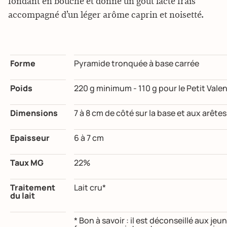
fondant en bouche et donne un goût lacté frais
accompagné d’un léger arôme caprin et noisetté.
Forme
Pyramide tronquée à base carrée
Poids
220 g minimum - 110 g pour le Petit Vale
Dimensions
7 à 8 cm de côté sur la base et aux arêtes
Epaisseur
6 à 7 cm
Taux MG
22%
Traitement
Lait cru*
du lait
* Bon à savoir : il est déconseillé aux j