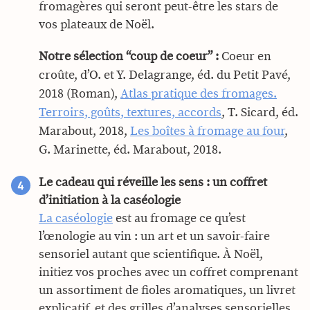
fromagères qui seront peut-être les stars de
vos plateaux de Noël.
Notre sélection “coup de coeur” :
Coeur en
croûte, d’O. et Y. Delagrange, éd. du Petit Pavé,
2018 (Roman),
Atlas pratique des fromages.
Terroirs, goûts, textures, accords
, T. Sicard, éd.
Marabout, 2018,
Les boîtes à fromage au four
,
G. Marinette, éd. Marabout, 2018.
Le cadeau qui réveille les sens : un coffret
d’initiation à la caséologie
La caséologie
est au fromage ce qu’est
l’œnologie au vin : un art et un savoir-faire
sensoriel autant que scientifique. À Noël,
initiez vos proches avec un coffret comprenant
un assortiment de fioles aromatiques, un livret
explicatif, et des grilles d’analyses sensorielles