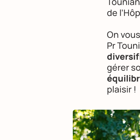
Tounian,
de l’Hôp
On vous
Pr Toun
diversi
gérer s
équilibr
plaisir !