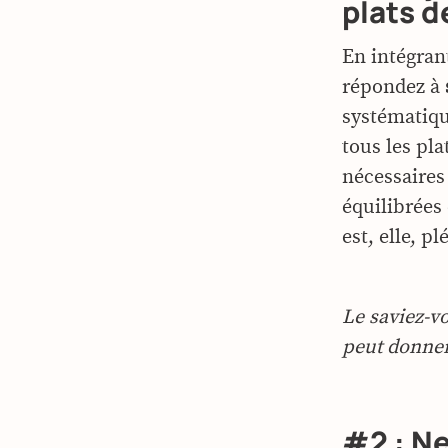
plats d
En intégran
répondez à
systématiqu
tous les pla
nécessaires
équilibrées 
est, elle, p
Le saviez-vo
peut donner 
#2 : Ne