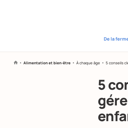
De la ferm
Alimentation et bien-être
À chaque âge
5 conseils cl
5 co
gére
enfa