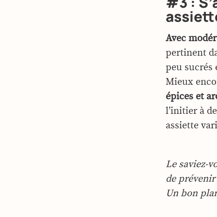
#3 : S’
assiett
Avec modér
pertinent d
peu sucrés e
Mieux encor
épices et a
l’initier à 
assiette var
Le saviez-v
de prévenir
Un bon plan 