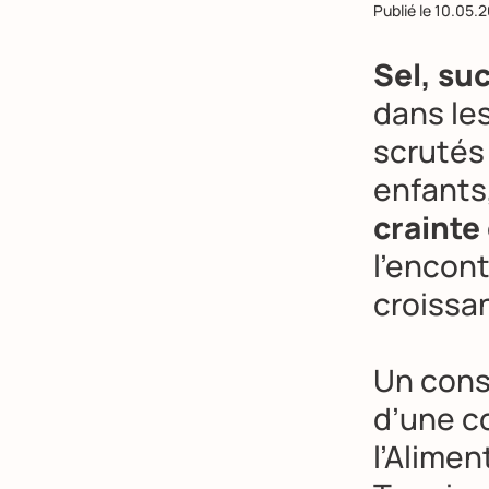
Publié le
10.05.
Sel, su
dans le
scrutés 
enfants,
crainte
l’encon
croissa
Un cons
d’une c
l’Alimen