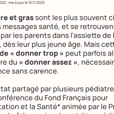
2022
, mis à jour le
15.11.2023
cre et gras
sont les plus souvent c
s messages santé, et se retrouven
par les parents dans l’assiette de 
 dès leur plus jeune âge. Mais cet
 de « donner trop »
peut parfois al
tre du
« donner assez »
, nécessai
nce sans carence.
tat partagé par plusieurs pédiatre
onférence du Fond Français pour
tation et la Santé* animée par le P