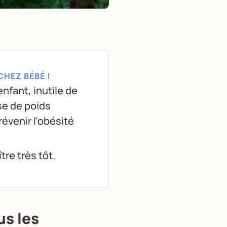
CHEZ BÉBÉ !
nfant, inutile de
se de poids
révenir l’obésité
re très tôt.
us les