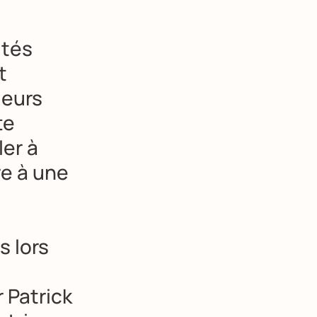
ités
t
leurs
te
ler à
re à une
s lors
r Patrick