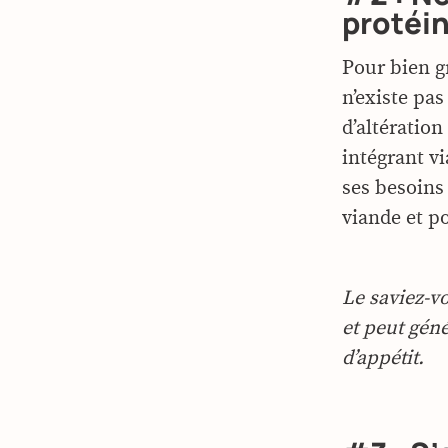
protéin
Pour bien gr
n’existe pas
d’altération
intégrant v
ses besoins 
viande et po
Le saviez-v
et peut gén
d’appétit.