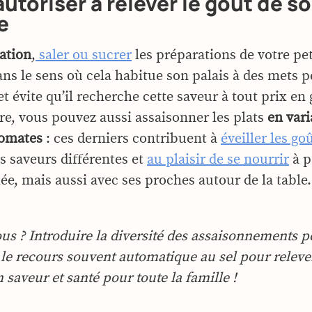
autoriser à relever le goût de s
e
ation
,
saler ou sucrer
les préparations de votre pet
ans le sens où cela habitue son palais à des mets p
t évite qu’il recherche cette saveur à tout prix en
e, vous pouvez aussi assaisonner les plats
en vari
romates
: ces derniers contribuent à
éveiller les go
des saveurs différentes et
au plaisir de se nourrir
à p
iée, mais aussi avec ses proches autour de la table.
ous ? Introduire la diversité des assaisonnements 
 le recours souvent automatique au sel pour relever
saveur et santé pour toute la famille !