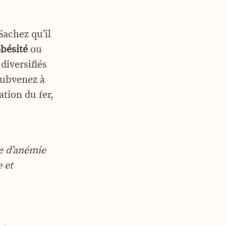
Sachez qu’il
obésité
ou
diversifiés
subvenez à
ation du fer,
ce d’anémie
 et