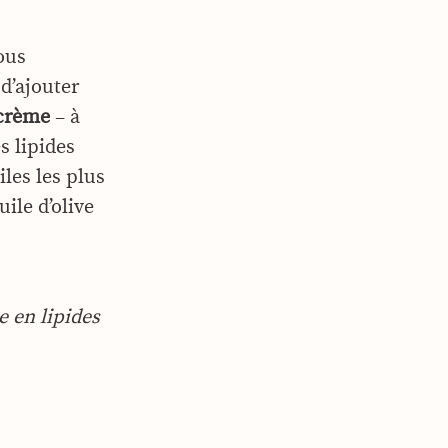
ous
 d’ajouter
 crème
– à
s lipides
les les plus
uile d’olive
e en lipides