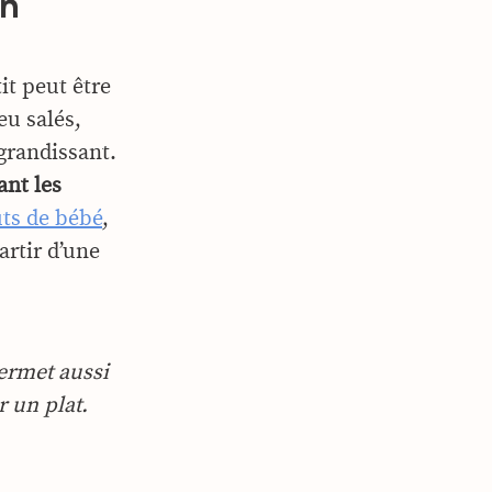
on
it peut être
eu salés,
 grandissant.
ant les
ûts de bébé
,
artir d’une
permet aussi
 un plat.