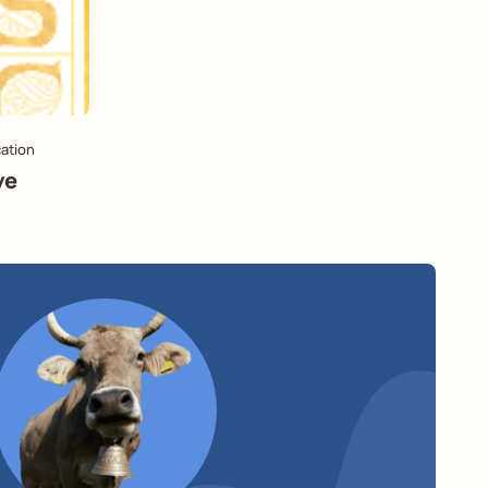
cation
ye