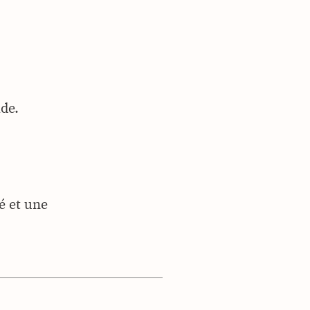
de.
é et une