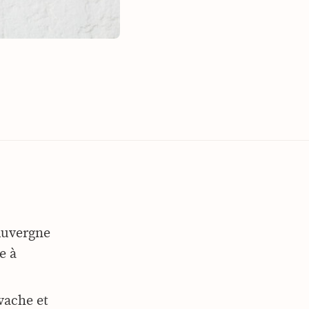
 Auvergne
e à
vache et