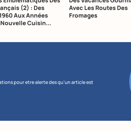
ts Emblématiques Des
Des Vacances Gourm
ançais (2) : Des
Avec Les Routes Des
1960 Aux Années
Fromages
 Nouvelle Cuisin...
ions pour etre alerte des qu’un article est