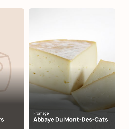
Fromage
rs
Abbaye Du Mont-Des-Cats