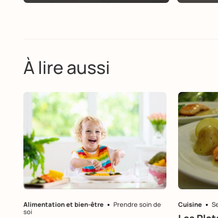
À lire aussi
Alimentation et bien-être
Prendre soin de
Cuisine
S
soi