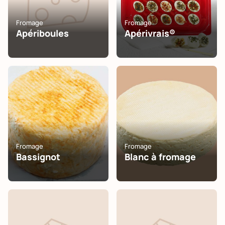
Fromage
Fromage
Apériboules
Apérivrais®
Fromage
Fromage
Bassignot
Blanc à fromage