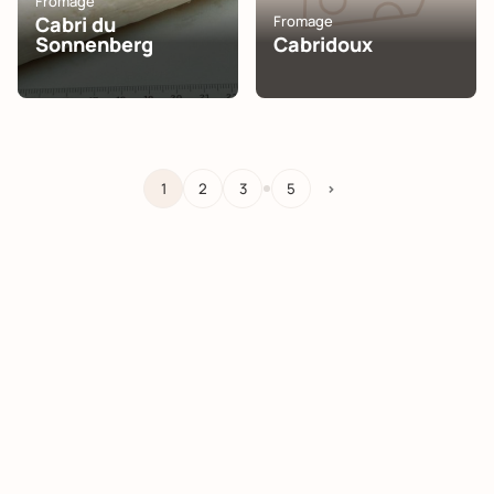
Fromage
Cabri du
Fromage
Sonnenberg
Cabridoux
…
1
2
3
5
>