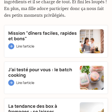
ingrédients et il se charge de tout. Et fini les loupés !
En plus, ma fille adore participer donc ça nous fait
des petits moments privilégiés.
Mission "dîners faciles, rapides
et bons"
Lire l'article
J’ai testé pour vous : le batch
cooking
Lire l'article
La tendance des box à
fromages : se laisser