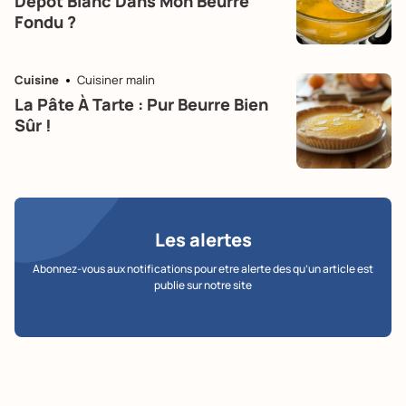
Dépôt Blanc Dans Mon Beurre
Fondu ?
Cuisine
Cuisiner malin
La Pâte À Tarte : Pur Beurre Bien
Sûr !
Les alertes
Abonnez-vous aux notifications pour etre alerte des qu’un article est
publie sur notre site