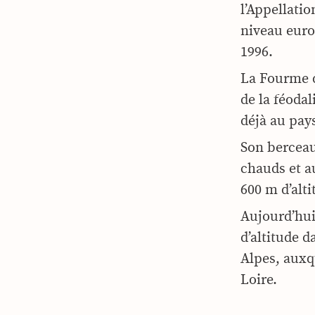
l’Appellati
niveau euro
1996.
La Fourme 
de la féodal
déjà au pay
Son berceau 
chauds et au
600 m d’alti
Aujourd’hui
d’altitude 
Alpes,
auxq
Loire.