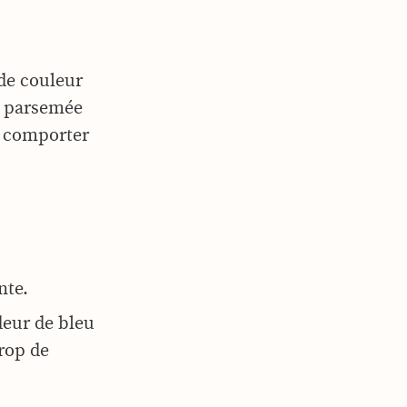
de couleur
e, parsemée
t comporter
nte.
deur de bleu
trop de