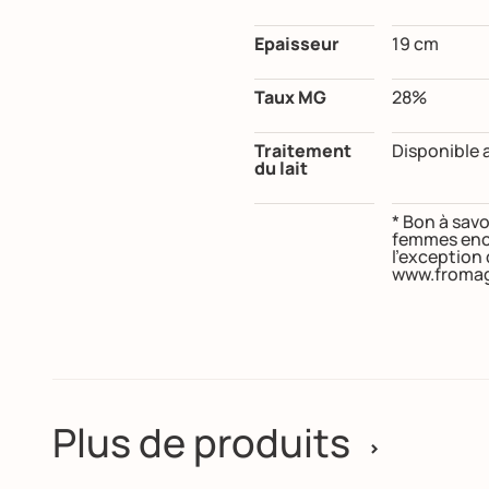
Epaisseur
19 cm
Taux MG
28%
Traitement
Disponible a
du lait
* Bon à savo
femmes ence
l’exception
www.fromag
Plus de produits
>