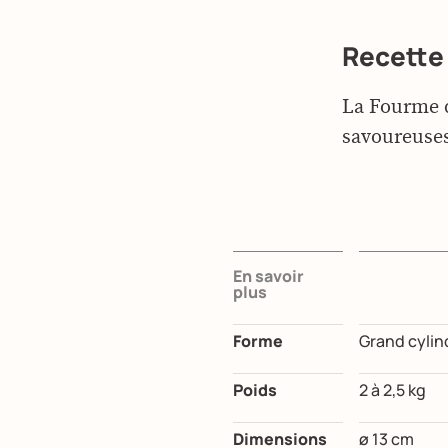
Recette
La Fourme d
savoureuse
En savoir
plus
Forme
Grand cylin
Poids
2 à 2,5 kg
Dimensions
ø 13 cm