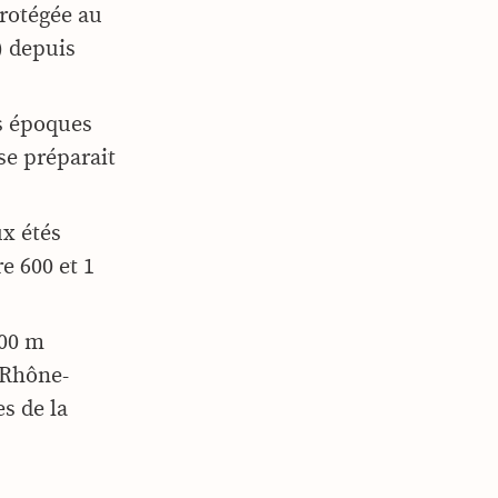
protégée au
) depuis
s époques
 se préparait
ux étés
re 600 et 1
600 m
Rhône-
s de la