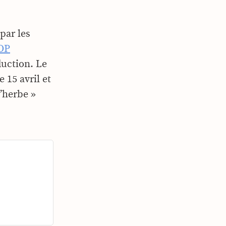
 par les
OP
duction. Le
 15 avril et
’herbe »