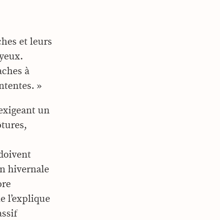
ches et leurs
oyeux.
aches à
ontentes. »
 exigeant un
ôtures,
 doivent
on hivernale
ore
e l’explique
ssif