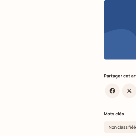
Partager cet ar
Faceb
X
Mots clés
Non classifié(