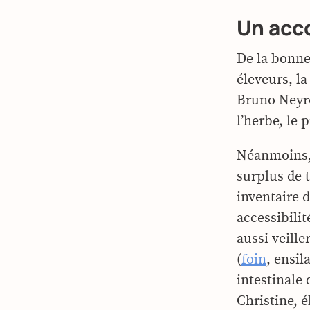
Un acc
De la bonne 
éleveurs, l
Bruno Neyro
l’herbe, le 
Néanmoins, 
surplus de t
inventaire d
accessibilit
aussi veille
(
foin
, ensil
intestinale
Christine, 