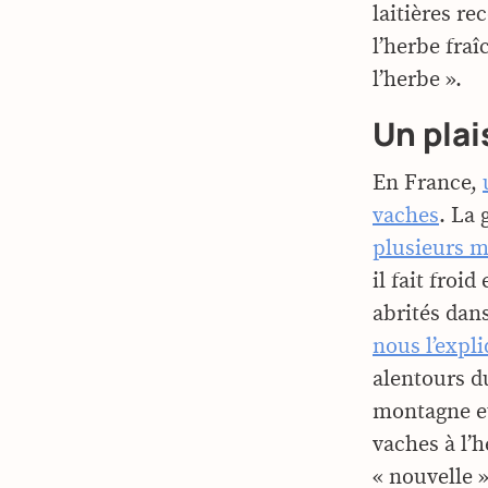
laitières re
l’herbe fra
l’herbe ».
Un plai
En France,
vaches
. La 
plusieurs m
il fait froi
abrités dans
nous l’expl
alentours d
montagne et
vaches à l’h
« nouvelle 