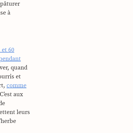
 pâturer
se à
 et 60
 pendant
iver, quand
ourris et
rt,
comme
 C’est aux
de
ettent leurs
l’herbe
!