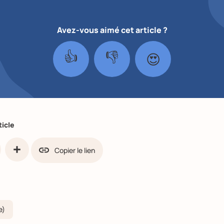
Avez-vous aimé cet article ?
👍
👎
😍
ticle
Copier le lien
ook
Share
e)