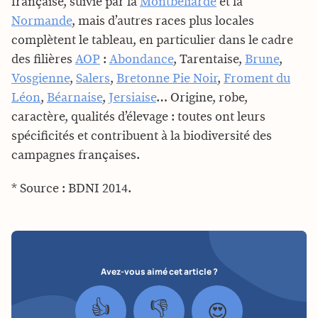
française, suivie par la
Montbéliarde
et la
Normande
, mais d’autres races plus locales
complètent le tableau, en particulier dans le cadre
des filières
AOP
:
Abondance
, Tarentaise,
Brune
,
Vosgienne
,
Salers
,
Bretonne Pie Noir
,
Froment du
Léon
,
Béarnaise
,
Jersiaise
… Origine, robe,
caractère, qualités d’élevage : toutes ont leurs
spécificités et contribuent à la biodiversité des
campagnes françaises.
* Source : BDNI 2014.
Avez-vous aimé cet article ?
👍
👎
😍